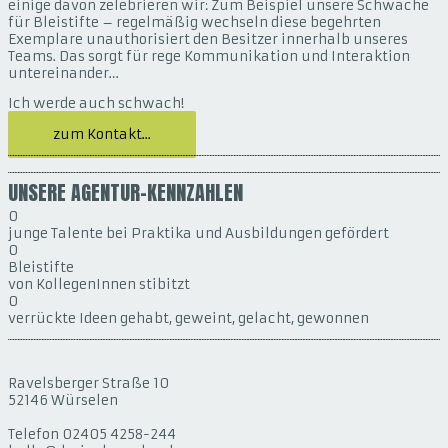
einige davon zelebrieren wir: Zum Beispiel unsere Schwäche
für Bleistifte – regelmäßig wechseln diese begehrten
Exemplare unauthorisiert den Besitzer innerhalb unseres
Teams. Das sorgt für rege Kommunikation und Interaktion
untereinander…
Ich werde auch schwach!
zum Kontakt...
UNSERE AGENTUR-KENNZAHLEN
0
junge Talente bei Praktika und Ausbildungen gefördert
0
Bleistifte
von KollegenInnen stibitzt
0
verrückte Ideen gehabt, geweint, gelacht, gewonnen
Ravelsberger Straße 10
52146 Würselen
Telefon 02405 4258-244