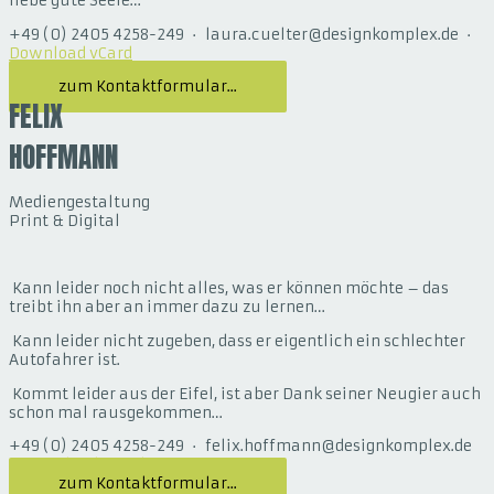
liebe gute Seele…
+49 (0) 2405 4258-249 · laura.cuelter@designkomplex.de ·
Download vCard
zum Kontaktformular...
FELIX
HOFFMANN
Mediengestaltung
Print & Digital
Kann leider noch nicht alles, was er können möchte – das
treibt ihn aber an immer dazu zu lernen…
Kann leider nicht zugeben, dass er eigentlich ein schlechter
Autofahrer ist.
Kommt leider aus der Eifel, ist aber Dank seiner Neugier auch
schon mal rausgekommen…
+49 (0) 2405 4258-249 · felix.hoffmann@designkomplex.de
·
Download vCard
zum Kontaktformular...