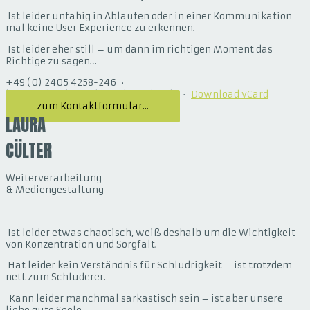
Ist leider unfähig in Abläufen oder in einer Kommunikation
mal keine User Experience zu erkennen.
Ist leider eher still – um dann im richtigen Moment das
Richtige zu sagen…
+49 (0) 2405 4258-246 ·
lena.wiskirchen@designkomplex.de ·
Download vCard
zum Kontaktformular...
LAURA
CÜLTER
Weiterverarbeitung
& Mediengestaltung
Ist leider etwas chaotisch, weiß deshalb um die Wichtigkeit
von Konzentration und Sorgfalt.
Hat leider kein Verständnis für Schludrigkeit – ist trotzdem
nett zum Schluderer.
Kann leider manchmal sarkastisch sein – ist aber unsere