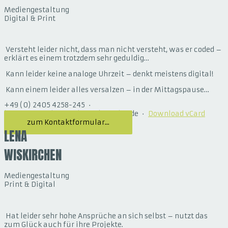
Mediengestaltung
Digital & Print
Versteht leider nicht, dass man nicht versteht, was er coded –
erklärt es einem trotzdem sehr geduldig…
Kann leider keine analoge Uhrzeit – denkt meistens digital!
Kann einem leider alles versalzen – in der Mittagspause…
+49 (0) 2405 4258-245 ·
benjamin.jochims@designkomplex.de ·
Download vCard
zum Kontaktformular...
LENA
WISKIRCHEN
Mediengestaltung
Print & Digital
Hat leider sehr hohe Ansprüche an sich selbst – nutzt das
zum Glück auch für ihre Projekte.