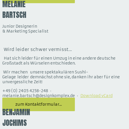
MELANIE
BARTSCH
Junior Designerin
& Marketing Specialist
Wird leider schwer vermisst…
Hat sich leider für einen Umzug in eine andere deutsche
Großstadt als Würselen entschieden.
Wir machen unsere spektakulären Sushi-
Gelage leider demnächst ohne sie, danken ihr aber für eine
unvergessliche Zeit!
+49 (0) 2405 4258-248 ·
melanie.bartsch@designkomplex.de ·
Download vCard
zum Kontaktformular...
BENJAMIN
JOCHIMS